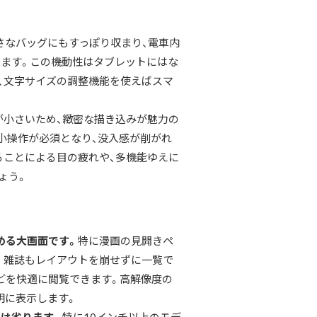
さなバッグにもすっぽり収まり、電車内
ます。この機動性はタブレットにはな
、文字サイズの調整機能を使えばスマ
が小さいため、
緻密な描き込みが魅力の
小操作が必須となり、没入感が削がれ
ることによる目の疲れや、多機能ゆえに
ょう。
める大画面です。
特に漫画の見開きペ
。雑誌もレイアウトを崩せずに一覧で
どを快適に閲覧できます。高解像度の
明に表示します。