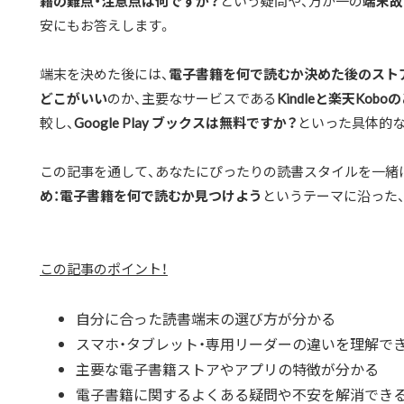
籍の難点・注意点は何ですか？
という疑問や、万が一の
端末故
安にもお答えします。
端末を決めた後には、
電子書籍を何で読むか決めた後のスト
どこがいい
のか、主要なサービスである
Kindleと楽天Ko
較し、
Google Play ブックスは無料ですか？
といった具体的
この記事を通して、あなたにぴったりの読書スタイルを一緒
め：電子書籍を何で読むか見つけよう
というテーマに沿った
この記事のポイント！
自分に合った読書端末の選び方が分かる
スマホ・タブレット・専用リーダーの違いを理解で
主要な電子書籍ストアやアプリの特徴が分かる
電子書籍に関するよくある疑問や不安を解消でき