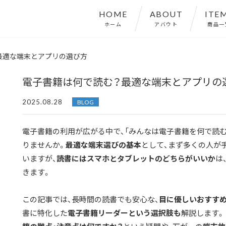
HOME
ABOUT
ITE
ホーム
アバウト
商品一
最適な端末とアプリの選び方
電子書籍は何で読む？最適な端末とアプリの
2025.08.28
BLOG
電子書籍の利用が広がる中で、「みんなは電子書籍を何で読
りませんか。
最適な端末選びの基本
として、まず多くの人が
いますが、
読書にはスマホとタブレットのどちらがいいか
は
きます。
この記事では、長時間の読書でも安心な、
目に優しいおすす
書に特化した
電子書籍リーダーという選択肢も
解説します。