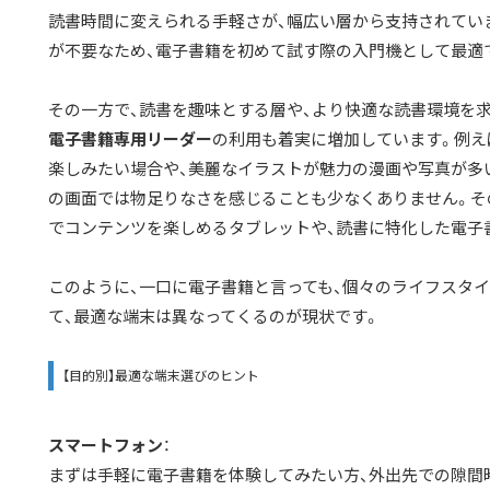
読書時間に変えられる手軽さが、幅広い層から支持されてい
が不要なため、
電子書籍を初めて試す際の入門機として最適
その一方で、読書を趣味とする層や、より快適な読書環境を
電子書籍専用リーダー
の利用も着実に増加しています。例え
楽しみたい場合や、美麗なイラストが魅力の漫画や写真が多
の画面では物足りなさを感じることも少なくありません。そ
でコンテンツを楽しめるタブレットや、読書に特化した電子
このように、一口に電子書籍と言っても、
個々のライフスタイ
て、最適な端末は異なってくる
のが現状です。
【目的別】最適な端末選びのヒント
スマートフォン
：
まずは手軽に電子書籍を体験してみたい方、外出先での隙間