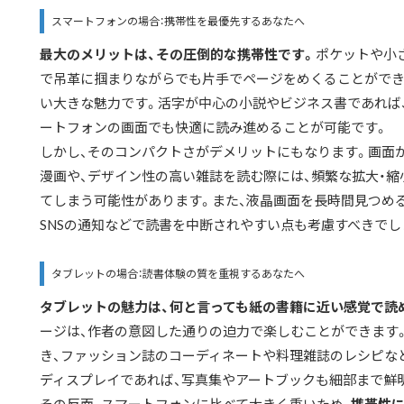
スマートフォンの場合：携帯性を最優先するあなたへ
最大のメリットは、その圧倒的な携帯性です。
ポケットや小
で吊革に掴まりながらでも片手でページをめくることができ
い大きな魅力です。活字が中心の小説やビジネス書であれば
ートフォンの画面でも快適に読み進めることが可能です。
しかし、そのコンパクトさがデメリットにもなります。画面
漫画や、デザイン性の高い雑誌を読む際には、頻繁な拡大・縮
てしまう
可能性があります。また、液晶画面を長時間見つめ
SNSの通知などで読書を中断されやすい点も考慮すべきでし
タブレットの場合：読書体験の質を重視するあなたへ
タブレットの魅力は、何と言っても紙の書籍に近い感覚で読
ージは、作者の意図した通りの迫力で楽しむことができます
き、ファッション誌のコーディネートや料理雑誌のレシピな
ディスプレイであれば、写真集やアートブックも細部まで鮮