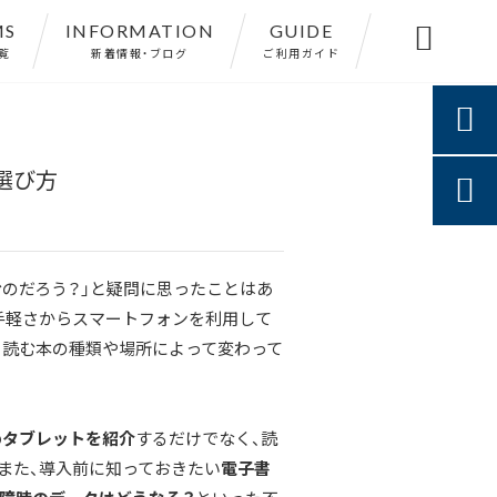
MS
INFORMATION
GUIDE

覧
新着情報・ブログ
ご利用ガイド

選び方

むのだろう？」と疑問に思ったことはあ
手軽さからスマートフォンを利用して
、読む本の種類や場所によって変わって
めタブレットを紹介
するだけでなく、読
また、導入前に知っておきたい
電子書