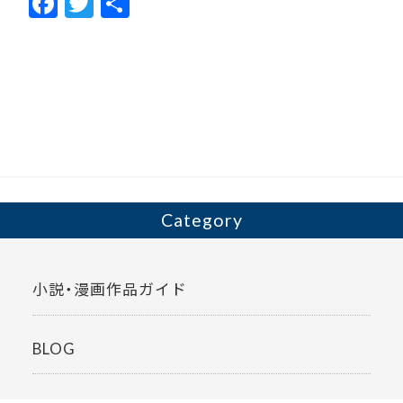
F
T
共
ac
w
有
e
itt
b
er
o
o
k
Category
小説・漫画作品ガイド
BLOG